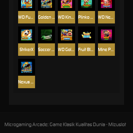
WD FuWa Fishing
Golden Tyrant Fishing
WD King Kong Fishing
Plinko Pop
WD Nezha Fishing Legend
StrikerX
Soccer Striker
WD Gold Blast Fishing
Fruit Blast
Mine Pop
Nexus Golden Tyrant
Microgaming Arcade: Game Klasik Kualitas Dunia - Mizuslot