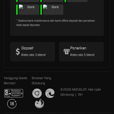
* Selama bank maintenance dan bank offline deposit dan penarikan
tidak dapat diproses
Deposit
Penarikan
Rata-rata 3 Menit
Rata-rata 5 Menit
Tanggung Jawab
Browser Yang
Bermain
Didukung
©2026 MIZUSLOT. Hak cipta
dilindungi | 18+