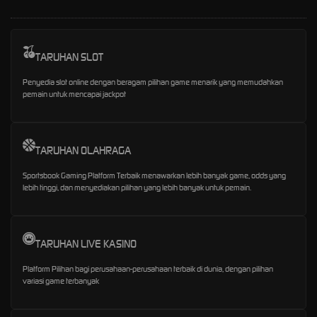
TARUHAN SLOT
Penyedia slot online dengan beragam pilihan game menarik yang memudahkan
pemain untuk mencapai jackpot
TARUHAN OLAHRAGA
Sportsbook Gaming Platform Terbaik menawarkan lebih banyak game, odds yang
lebih tinggi, dan menyediakan pilihan yang lebih banyak untuk pemain.
TARUHAN LIVE KASINO
Platform Pilihan bagi perusahaan-perusahaan terbaik di dunia, dengan pilihan
variasi game terbanyak