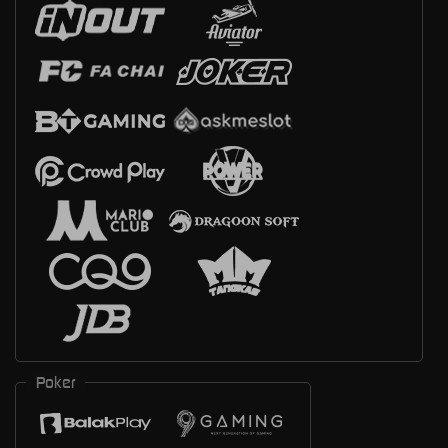
Poker