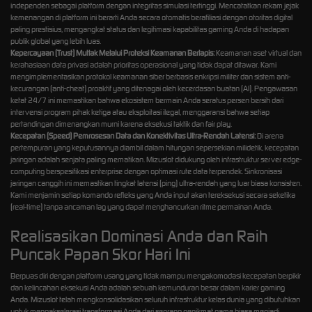
independen sebagai platform dengan integritas simulasi tertinggi. Mencatatkan rekam jejak
kemenangan di platform ini berarti Anda secara otomatis berafiliasi dengan otoritas digital
paling prestisius, mengangkat status dan legitimasi kapabilitas gaming Anda di hadapan
publik global yang lebih luas.
Kepercayaan (Trust) Mutlak Melalui Proteksi Keamanan Berlapis:
Keamanan aset virtual dan
kerahasiaan data privasi adalah prioritas operasional yang tidak dapat ditawar. Kami
mengimplementasikan protokol keamanan siber berbasis enkripsi militer dan sistem anti-
kecurangan (anti-cheat) proaktif yang ditenagai oleh kecerdasan buatan (AI). Pengawasan
ketat 24/7 ini memastikan bahwa ekosistem bermain Anda seratus persen bersih dari
intervensi program pihak ketiga atau eksploitasi ilegal, menggaransi bahwa setiap
pertandingan dimenangkan murni karena eksekusi taktik dan fair play.
Kecepatan (Speed) Pemrosesan Data dan Konektivitas Ultra-Rendah Latensi:
Di arena
pertempuran yang keputusannya diambil dalam hitungan sepersekian milidetik, kecepatan
jaringan adalah senjata paling mematikan. Mizuslot didukung oleh infrastruktur server edge-
computing berspesifikasi enterprise dengan optimasi rute data terpendek. Sinkronisasi
jaringan canggih ini memastikan tingkat latensi (ping) ultra-rendah yang luar biasa konsisten.
Kami menjamin setiap komando refleks yang Anda input akan tereksekusi secara seketika
(real-time) tanpa ancaman lag yang dapat menghancurkan ritme permainan Anda.
Realisasikan Dominasi Anda dan Raih
Puncak Papan Skor Hari Ini
Berpuas diri dengan platform usang yang tidak mampu mengakomodasi kecepatan berpikir
dan kelincahan eksekusi Anda adalah sebuah kemunduran besar dalam karier gaming
Anda. Mizuslot telah mengkonsolidasikan seluruh infrastruktur kelas dunia yang dibutuhkan
untuk mengakselerasi transformasi Anda dari seorang penikmat game biasa menjadi