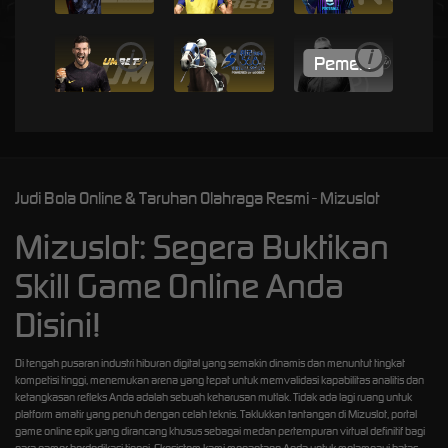
i
i
i
Judi Bola Online & Taruhan Olahraga Resmi - Mizuslot
Mizuslot: Segera Buktikan
Skill Game Online Anda
Disini!
Di tengah pusaran industri hiburan digital yang semakin dinamis dan menuntut tingkat
kompetisi tinggi, menemukan arena yang tepat untuk memvalidasi kapabilitas analitis dan
ketangkasan refleks Anda adalah sebuah keharusan mutlak. Tidak ada lagi ruang untuk
platform amatir yang penuh dengan celah teknis. Taklukkan tantangan di Mizuslot, portal
game online epik yang dirancang khusus sebagai medan pertempuran virtual definitif bagi
para gamer berdedikasi tinggi. Ekosistem kami menantang Anda untuk melampaui batas