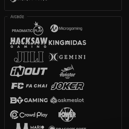
Arcade