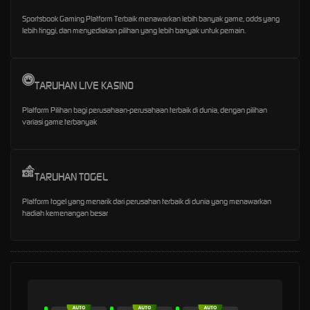
Sportsbook Gaming Platform Terbaik menawarkan lebih banyak game, odds yang
lebih tinggi, dan menyediakan pilihan yang lebih banyak untuk pemain.
TARUHAN LIVE KASINO
Platform Pilihan bagi perusahaan-perusahaan terbaik di dunia, dengan pilihan
variasi game terbanyak
TARUHAN TOGEL
Platform togel yang menarik dari perusahan terbaik di dunia yang menawarkan
hadiah kemenangan besar