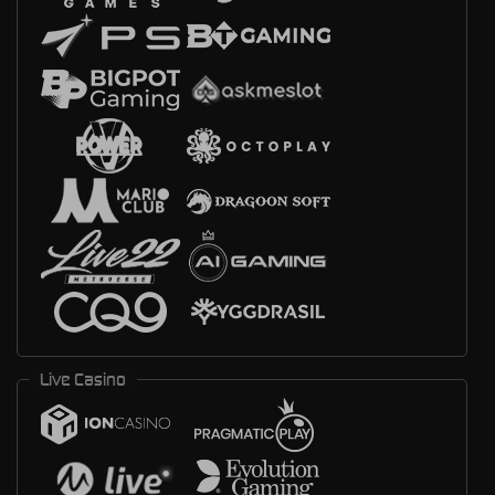
Live Casino