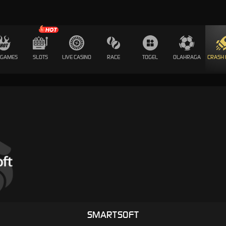
 GAMES
SLOTS
LIVE CASINO
RACE
TOGEL
OLAHRAGA
CRASH
SMARTSOFT