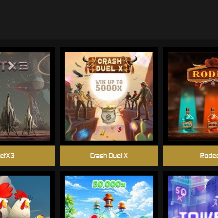
JetX3
Crash Duel X
Rode