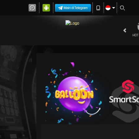
Main di Telegram
HOT