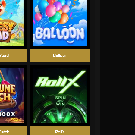
Road
Balloon
Catch
RollX