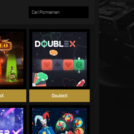
oX
DoubleX