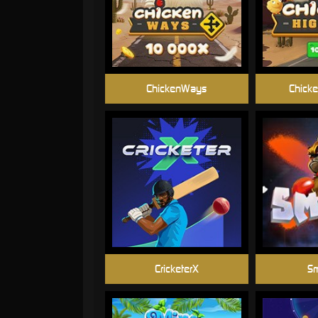
ChickenWays
Chick
CricketerX
S