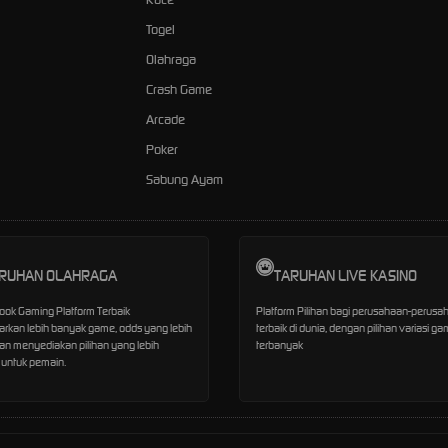
Togel
Olahraga
Crash Game
Arcade
Poker
Sabung Ayam
RUHAN OLAHRAGA
TARUHAN LIVE KASINO
ook Gaming Platform Terbaik
Platform Pilihan bagi perusahaan-perusa
kan lebih banyak game, odds yang lebih
terbaik di dunia, dengan pilihan variasi g
 dan menyediakan pilihan yang lebih
terbanyak
untuk pemain.