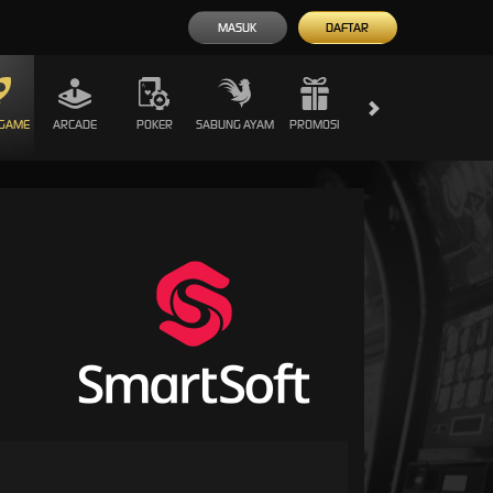
MASUK
DAFTAR
 GAME
ARCADE
POKER
SABUNG AYAM
PROMOSI