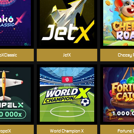
oXClassic
JetX
Cheesy 
ropelX
World Champion X
Fortune 