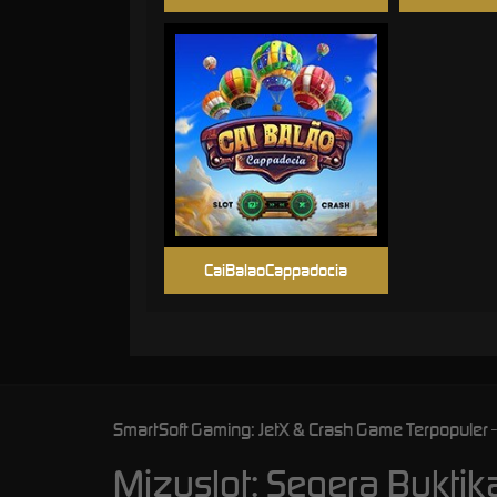
CaiBalaoCappadocia
SmartSoft Gaming: JetX & Crash Game Terpopuler -
Mizuslot: Segera Buktika