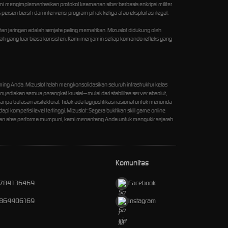
ami mengimplementasikan protokol keamanan siber berbasis enkripsi militer
sen bersih dari intervensi program pihak ketiga atau eksploitasi ilegal,
an jaringan adalah senjata paling mematikan. Mizuslot didukung oleh
rendah yang luar biasa konsisten. Kami menjamin setiap komando refleks yang
 Anda. Mizuslot telah mengkonsolidasikan seluruh infrastruktur kelas
ediakan semua perangkat krusial—mulai dari stabilitas server absolut,
 batasan arsitektural. Tidak ada lagi justifikasi rasional untuk menunda
ompetisi level tertinggi. Mizuslot: Segera buktikan skill game online
argaan atas performa mumpuni, kami menantang Anda untuk mengukir sejarah
Komunitas
784136469
Facebook
864406169
Instagram