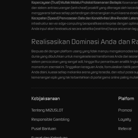
Kepercayaan (Trust) Mutlak Melalui Proteksi Keamanan Berlapis:
Keamanan as
dan sistem anti-kecurangan (anti-cheat) proaktif yang ditenagai oleh kecer
menggaransi bahwa setiap pertandingan dimenangkan murni karena eksekusi 
Kecepatan (Speed) Pemrosesan Data dan Konektivitas Ultra-Rendah Latens
infrastruktur server edge-computing berspesifikasi enterprise dengan optima
Anda input akan tereksekusi secara seketika (real-time) tanpa ancaman l
Realisasikan Dominasi Anda dan Ra
Berpuas diri dengan platform usang yang tidak mampu mengakomodasi kecep
dunia yang dibutuhkan untuk mengakselerasi transformasi Anda dari seoran
sistem pencocokan yang sangat adil, hingga fitur pemantauan analitik ting
momentum esensial ini. Tinggalkan keraguan Anda, formulasikan taktik perm
Anda disini, kuasai setiap mekanika arena yang tersedia, dan rebut posis
kemenangan epik yang tak terbantahkan di portal game online paling mutakh
Kebijaksanaan
Platform
Tentang MIZUSLOT
Promosi
Responsible Gambling
Loyalty
Pusat Bantuan
Referral
Syarat dan Ketentuan